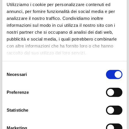
News
Utilizziamo i cookie per personalizzare contenuti ed
annunci, per fornire funzionalità dei social media e per
\
Corporate & Tax
analizzare il nostro traffico. Condividiamo inoltre
Transizione 4.0: prorogato al 15 settembre il termine per le
informazioni sul modo in cui utilizza il nostro sito con i
comunicazioni di completamento
nostri partner che si occupano di analisi dei dati web,
pubblicità e social media, i quali potrebbero combinarle
by
Proactiva
con altre informazioni che ha fornito loro o che hanno
raccolto dal suo utilizzo dei loro servizi.
29 Lug
Selezione
29 Lug
Necessari
del
News
consenso
\
Corporate & Tax
Preferenze
Nuove imprese: cresce il peso delle società di capitali, calano le
imprese familiari
Statistiche
by
Proactiva
Network
Marketing