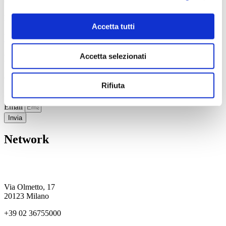
concorsuali
Lingue:
italiano e inglese
Accetta tutti
Vedi tutti i professionisti
Accetta selezionati
Newsletter
Consenso
Rifiuta
Sì, Voglio iscrivermi alla newsletter e confermo di aver preso
visione dell'
Informativa Privacy
.
Email
Invia
Network
Via Olmetto, 17
20123 Milano
+39 02 36755000