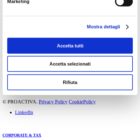
Marketing
Network
Mostra dettagli
Via Olmetto, 17
20123 Milano
Accetta tutti
+39 02 36755000
Via della Zecca, 1
Accetta selezionati
40124 Bologna
+39 051 0416999
Rifiuta
© PROACTIVA.
Privacy Policy
CookiePolicy
LinkedIn
CORPORATE & TAX