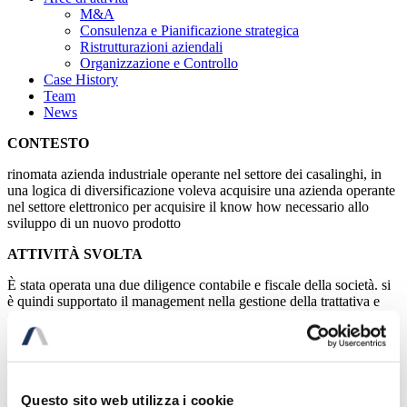
M&A
Consulenza e Pianificazione strategica
Ristrutturazioni aziendali
Organizzazione e Controllo
Case History
Team
News
CONTESTO
rinomata azienda industriale operante nel settore dei casalinghi, in
una logica di diversificazione voleva acquisire una azienda operante
nel settore elettronico per acquisire il know how necessario allo
sviluppo di un nuovo prodotto
ATTIVITÀ SVOLTA
È stata operata una due diligence contabile e fiscale della società. si
è quindi supportato il management nella gestione della trattativa e
nella soluzione delle problematiche operative di post merger
acquisition
Categorie Esperienze
Questo sito web utilizza i cookie
All