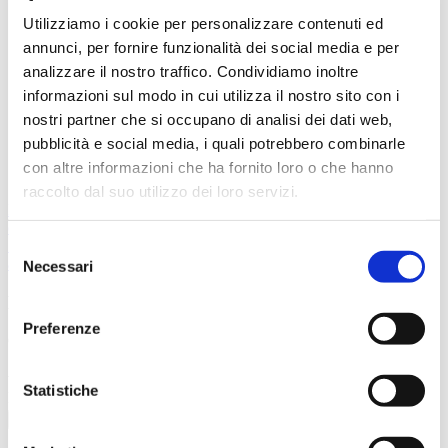
Merger & Acquisitions
Utilizziamo i cookie per personalizzare contenuti ed
Pianificazione Strategica
annunci, per fornire funzionalità dei social media e per
Organizzazione e Controllo
Ristrutturazione Aziendale
analizzare il nostro traffico. Condividiamo inoltre
informazioni sul modo in cui utilizza il nostro sito con i
All
nostri partner che si occupano di analisi dei dati web,
Merger & Acquisitions
Pianificazione Strategica
pubblicità e social media, i quali potrebbero combinarle
Organizzazione e Controllo
con altre informazioni che ha fornito loro o che hanno
Ristrutturazione Aziendale
raccolto dal suo utilizzo dei loro servizi.
Precedente
Precedente
Ristrutturazione finanziaria e di business –
consorzio agrario provinciale
Successivo
Cessione di partecipazione da parte multinazionale
Selezione
americana – settore waste management
Successivo
Necessari
del
consenso
Newsletter
Preferenze
Consenso
Sì, Voglio iscrivermi alla newsletter e confermo di aver preso
visione dell'
Informativa Privacy
.
Statistiche
Email
Invia