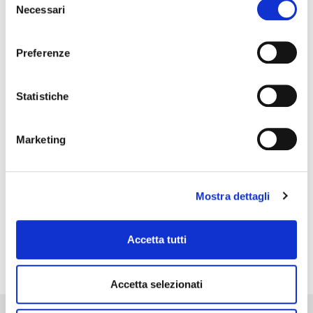
Necessari
del
consenso
Categorie Esperienze
Preferenze
Statistiche
Marketing
Mostra dettagli
PRECEDENTE
SUCCESSIVO
Progetto di risanamento – settore mangimi
Liquidazione società commerciale – settore elettronico
Accetta tutti
Accetta selezionati
Network