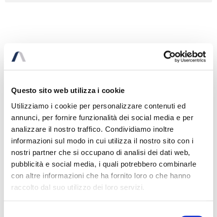
CONTESTO
Azienda commerciale operante nel settore
Questo sito web utilizza i cookie
dell’abbigliamento aveva una pluralità di
mutui ipotecari sugli stessi immobili, alcuni
Utilizziamo i cookie per personalizzare contenuti ed
dei quali con covenants di garanzia
annunci, per fornire funzionalità dei social media e per
particolarmente penalizzanti
analizzare il nostro traffico. Condividiamo inoltre
informazioni sul modo in cui utilizza il nostro sito con i
ATTIVITÀ SVOLTA
nostri partner che si occupano di analisi dei dati web,
È stato studiato e negoziato con due istituti
pubblicità e social media, i quali potrebbero combinarle
l’annullamento di tutti i precedenti mutui
con altre informazioni che ha fornito loro o che hanno
ipotecari, con la definizione di due nuovi
raccolto dal suo utilizzo dei loro servizi.
mutui senza convenants di garanzia, con
durata maggiore ed importo superiore
Selezione