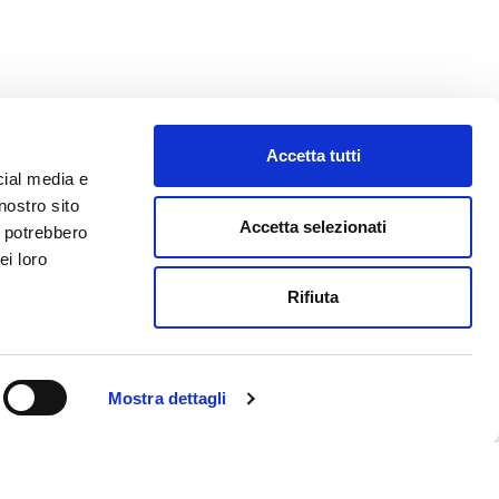
Accetta tutti
cial media e
nostro sito
Accetta selezionati
i potrebbero
ei loro
Rifiuta
Mostra dettagli
Via della Zecca, 1