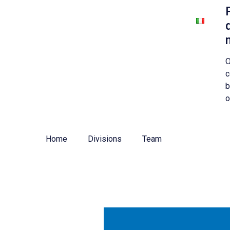
About us
Corporate & Tax
Strategy M&A
O
c
b
o
Home
Divisions
Team