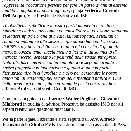
rappresenta l’occasione perfetta per fare un passo avanti di estrema
qualità e ampliare la nostra offerta
», spiega
Federica Corradi
Dell’Acqua
, Vice Presidente Esecutiva di IMO.
«
L’obiettivo è solidificare il nostro posizionamento in ambito
nutrizione clinica e nel contempo consolidare la posizione raggiunta
di leadership tra i brand di medicinali omeopatici.
I risultati ci
stanno premiando e allo stesso tempo dando fiducia. La crescita
dell’8% sul fatturato dello scorso anno e la crescita di quota di
mercato conseguente, specialmente a fronte di un segmento di
mercato incerto, denotano la positività della strada intrapresa.
Naturalsalus ci permette di fare un ulteriore step, integrando la
nostra proposta con innovazione e qualità in un comparto
fitonutraceutico in cui crediamo molto per perseguire le nostre
ambizioni di leadership nel settore della medicina naturale. Una
bella avventura e una sfida emozionante per la nostra realtà
»,
afferma
Andrea Ghirardi
, Cco di IMO.
Con un team guidato dai
Partner Walter Pugliese
e
Giovanni
Migliorati
in qualità di advisor, Proactiva ha assistito IMO per gli
aspetti relativi alle questioni finanziarie.
Per la parte legale, l’azienda è stata seguita dall’
Avv. Alfredo
Frangini
dello
Studio FVF.
I venditori sono stati assistiti dall’
Avv.
Renzo Calmonte
dello
Studio Calmonte Di Nallo
, dallo
Studio