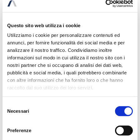
Degasperi Martinelli & Associati
nelle persone del
Dott. Nicola
Filippi
e
Dott. Giorgio Degasperi
e dal
Notaio Dott. Giorgio
Bertolini
di Caldaro (BZ).
Questo sito web utilizza i cookie
La rassegna stampa completa è disponibile a questo
link
Utilizziamo i cookie per personalizzare contenuti ed
annunci, per fornire funzionalità dei social media e per
08 Lug
analizzare il nostro traffico. Condividiamo inoltre
informazioni sul modo in cui utilizza il nostro sito con i
08 Lug
nostri partner che si occupano di analisi dei dati web,
News
pubblicità e social media, i quali potrebbero combinarle
\
Strategy M&A
con altre informazioni che ha fornito loro o che hanno
raccolto dal suo utilizzo dei loro servizi.
Proactiva nell’Italian Legal Ranking 2026 di Milano Finanza
by
Proactiva
Selezione
Necessari
del
consenso
10 Giu
Preferenze
10 Giu