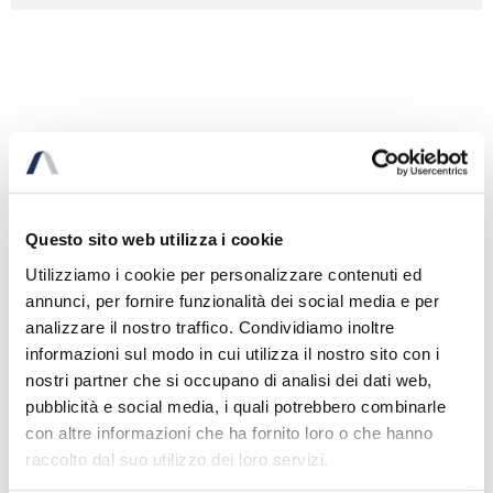
CONTEST
A company operating in it sector wanted to
set up a sale operation based on a plan
developed together with the potential buyer
Questo sito web utilizza i cookie
(commercial partnership)
Utilizziamo i cookie per personalizzare contenuti ed
annunci, per fornire funzionalità dei social media e per
ACTIVITY
analizzare il nostro traffico. Condividiamo inoltre
A sale transaction linked to a commercial
informazioni sul modo in cui utilizza il nostro sito con i
contract and based on put & call options
nostri partner che si occupano di analisi dei dati web,
with the aim to maximize the value of the
pubblicità e social media, i quali potrebbero combinarle
seller conditioned to the achieve of
con altre informazioni che ha fornito loro o che hanno
predefined results was set up
raccolto dal suo utilizzo dei loro servizi.