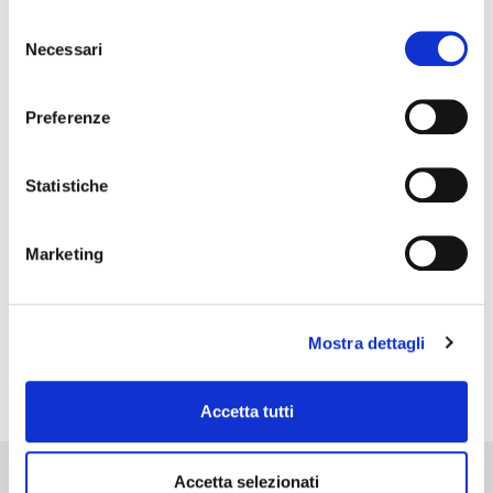
Selezione
Categorie Esperienze
Necessari
del
consenso
Preferenze
Statistiche
Marketing
PRECEDENTE
SUCCESSIVO
Mostra dettagli
Due diligence for company shares acquisition – wood sector
Business unit sale – pharmaceutical sector
Accetta tutti
Network
Accetta selezionati