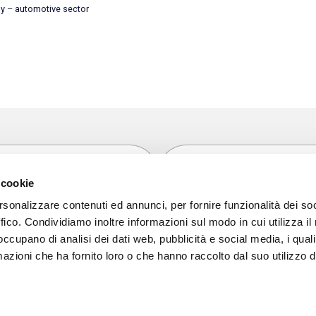
ny – automotive sector
 cookie
Via Olmetto, 17
rsonalizzare contenuti ed annunci, per fornire funzionalità dei so
20123 Milano
ffico. Condividiamo inoltre informazioni sul modo in cui utilizza il 
 occupano di analisi dei dati web, pubblicità e social media, i qual
+39 02 36755000
azioni che ha fornito loro o che hanno raccolto dal suo utilizzo d