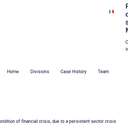
About us
Corporate & Tax
Strategy M&A
O
i
Home
Divisions
Case History
Team
ition of financial crisis, due to a persistent sector crisis