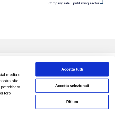
Company sale – publishing sector
Accetta tutti
Via della Zecca, 1
cial media e
40124 Bologna
nostro sito
Accetta selezionati
i potrebbero
+39 051 0416999
ei loro
Rifiuta