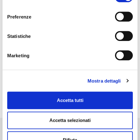
Categorie Esperienze
consenso
Preferenze
Statistiche
Marketing
Mostra dettagli
PRECEDENTE
SUCCESSIVO
Bank loans release – real estate sector
Convenience valuation for temporary business continuity and valuation of tangible and intagible assets – industrial valves sector
Accetta tutti
Accetta selezionati
Network
Rifiuta