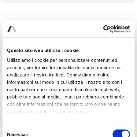
CONTEST
Questo sito web utilizza i cookie
A chemical products trade company was in
a situation of strong financial strain
Utilizziamo i cookie per personalizzare contenuti ed
annunci, per fornire funzionalità dei social media e per
ACTIVITY
analizzare il nostro traffico. Condividiamo inoltre
informazioni sul modo in cui utilizza il nostro sito con i
Ascertained the substantial absence of
nostri partner che si occupano di analisi dei dati web,
crisis recovery measures other than
pubblicità e social media, i quali potrebbero combinarle
insolvency procedures, we have assisted
con altre informazioni che ha fornito loro o che hanno
the company in the preparation of the plan
raccolto dal suo utilizzo dei loro servizi.
and of the proposal for a company
liquidation agreement
Selezione
Necessari
del