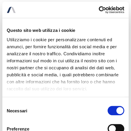
Questo sito web utilizza i cookie
CONTEST
Utilizziamo i cookie per personalizzare contenuti ed
annunci, per fornire funzionalità dei social media e per
Part of the majority shareholders wanted to cede
analizzare il nostro traffico. Condividiamo inoltre
control of the company and disengage from company
informazioni sul modo in cui utilizza il nostro sito con i
management, while the other part of the majority
nostri partner che si occupano di analisi dei dati web,
shareholders were interested in maintaining the
pubblicità e social media, i quali potrebbero combinarle
investment within the company
con altre informazioni che ha fornito loro o che hanno
raccolto dal suo utilizzo dei loro servizi.
ACTIVITY
The company shareholders have been assisted in the
Selezione
definiton of a new control structure after the sale of his
Necessari
del
equity share by one of the majority shareholders.
consenso
Negotiations have been conducted for the definition of
the equity share value and for the protection of the
Preferenze